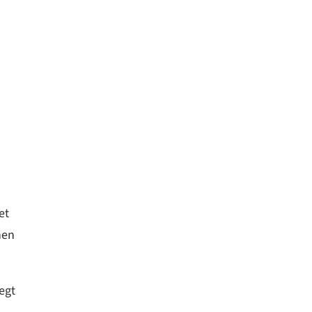
et
nen
egt