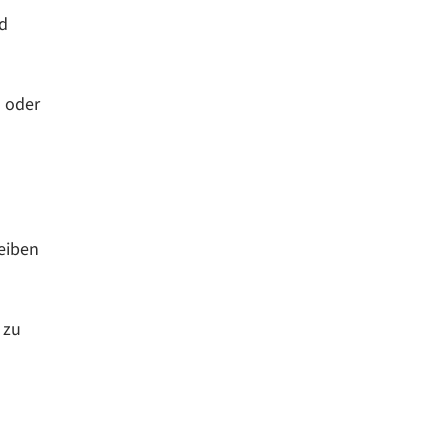
nd
 oder
reiben
 zu