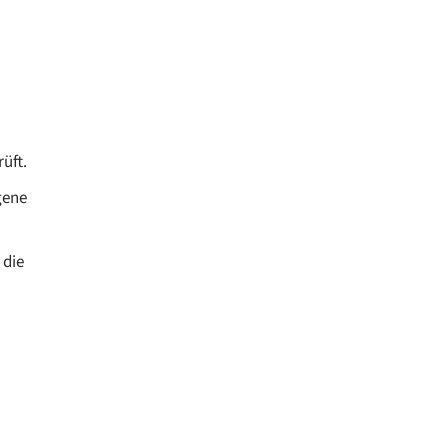
üft.
gene
 die